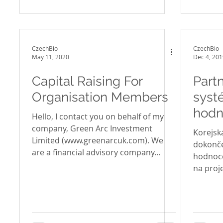
CzechBio
CzechBio
May 11, 2020
Dec 4, 201
Capital Raising For
Part
Organisation Members
syst
hodn
Hello, I contact you on behalf of my
company, Green Arc Investment
Korejsk
Limited (www.greenarcuk.com). We
dokonče
are a financial advisory company...
hodnoce
na proje