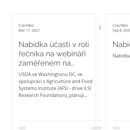
CzechBio
CzechBio
Mar 11, 2021
Sep 8, 202
Nabídka účasti v roli
Nabí
řečníka na webináři
Nabídka 
zaměřeném na
mikrobiální
USDA ve Washingtonu DC, ve
biotechnologie
spolupráci s Agriculture and Food
Systems Institute (AFSI - drive ILSI
Research Foundation), plánují
webinář...