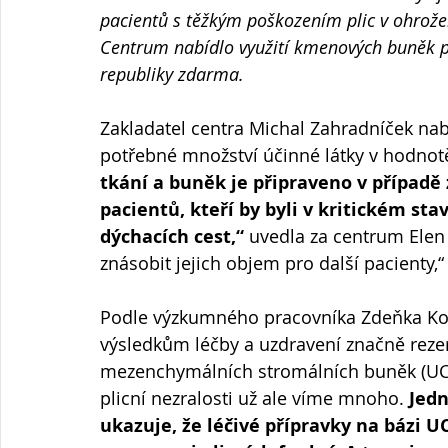
pacientů s těžkým poškozením plic v ohrože
Centrum nabídlo využití kmenových buněk p
republiky zdarma.
Zakladatel centra Michal Zahradníček nabí
potřebné množství účinné látky v hodnotě
tkání a buněk je připraveno v případě
pacientů, kteří by byli v kritickém 
dýchacích cest,“
 uvedla za centrum Ele
znásobit jejich objem pro další pacienty,
Podle výzkumného pracovníka Zdeňka Koří
výsledkům léčby a uzdravení značně rezer
mezenchymálních stromálních buněk (UCB 
plicní nezralosti už ale víme mnoho. 
Jedn
ukazuje, že léčivé přípravky na bázi