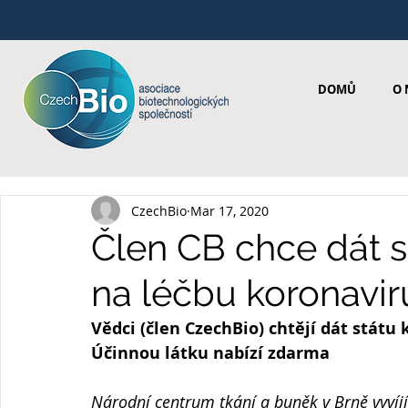
DOMŮ
O 
CzechBio
Mar 17, 2020
Člen CB chce dát 
na léčbu koronavi
Vědci (člen CzechBio) chtějí dát stát
Účinnou látku nabízí zdarma
Národní centrum tkání a buněk v Brně vyvíjí l