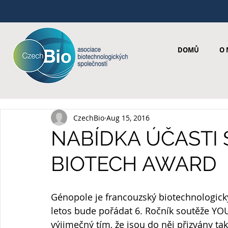
DOMŮ
O 
CzechBio
Aug 15, 2016
NABÍDKA ÚČASTI
BIOTECH AWARD
Génopole je francouzský biotechnologický
letos bude pořádat 6. Ročník soutěže YO
výjimečný tím, že jsou do něj přizvány tak