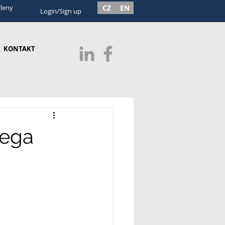
členy
CZ
EN
Login/Sign up
KONTAKT
iega