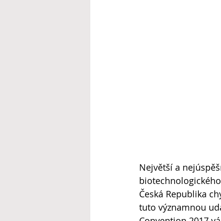
Největší a nejúspěš
biotechnologického
Česká Republika chy
tuto významnou udál
Convention 2017 vá