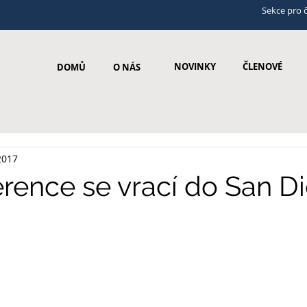
Sekce pro 
NOVINKY
ČLENOVÉ
DOMŮ
O NÁS
2017
erence se vrací do San D