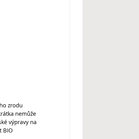
ého zrodu 
krátka nemůže 
ské výpravy na 
t BIO 