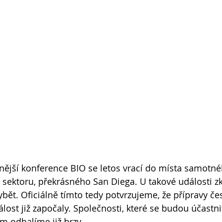
nější konference BIO se letos vrací do místa samotn
 sektoru, překrásného San Diega. U takové události z
bět. Oficiálně tímto tedy potvrzujeme, že přípravy če
ost již započaly. Společnosti, které se budou účastni
m odhalíme již brzy.