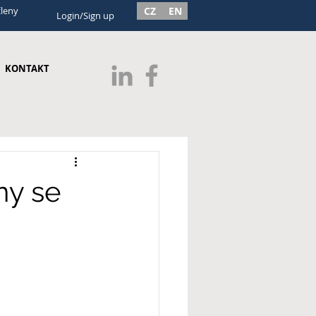
členy
CZ
EN
Login/Sign up
KONTAKT
ny se