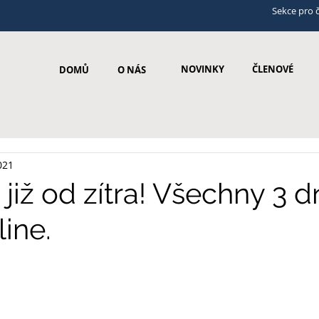
Sekce pro 
NOVINKY
ČLENOVÉ
DOMŮ
O NÁS
021
 již od zítra! Všechny 3 d
line.