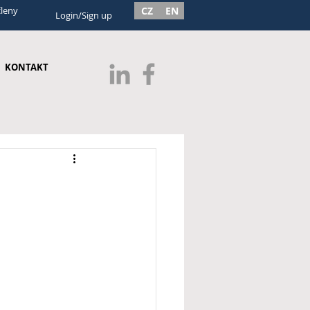
členy
CZ
EN
Login/Sign up
KONTAKT