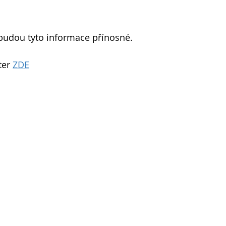
 budou tyto informace přínosné.
ter 
ZDE