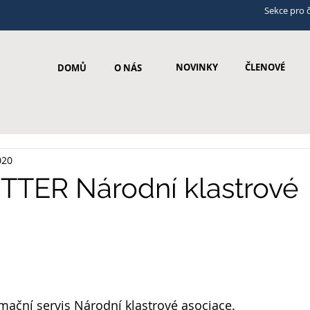
Sekce pro 
NOVINKY
ČLENOVÉ
DOMŮ
O NÁS
020
TER Národní klastrové
ační servis Národní klastrové asociace.