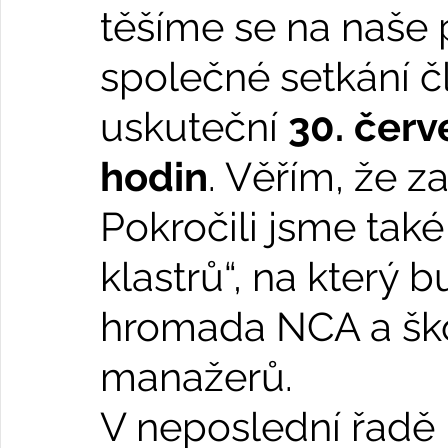
těšíme se na naše p
společné setkání č
uskuteční 
30. červ
hodin
. Věřím, že z
Pokročili jsme také
klastrů“, na který 
hromada NCA a ško
manažerů.
V neposlední řadě