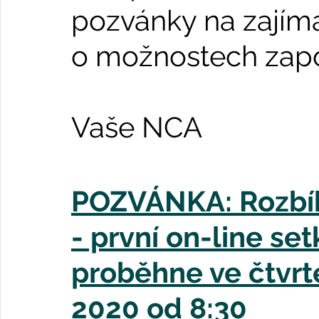
pozvánky na zajím
o možnostech zapoj
Vaše NCA
POZVÁNKA: Rozbíh
- první on-line se
proběhne ve čtvrt
2020 od 8:30